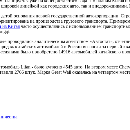
планируется уже на конец лета этого года. По планам Китая и с
широкой линейкой как городских авто, так и внедорожниками. И
 датой основания первой государственной автокорпорации. Стро
риентирована на производства грузового транспорта. Примером 
и из Китая
часто осуществлялись с использованием транспортны
ongqi.
рые проводились аналитическим агентством «Автостат», отчетли
родаж китайских автомобилей в России возросли за первый квар
россиянами было приобретено 14916 автомобилей китайского про
томобиль Lifan - было куплено 4545 авто. На втором месте Cher
авили 2766 штук. Марка Great Wall оказалась на четвертом мес
ничества