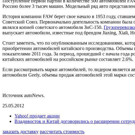
Поступление первой партии в количестве 500 автомобилей FAW 
Россию более 3 тысяч машин. Модельный ряд авто представлен 
История компании FAW берет свое начало в 1953 году, ставшем
Советский Союз. Первоначально деятельность компании была о
являлся копией советского автомобиля ЗиС-150.
Грузоперевозк
выпускает автомобили, известные под брендом Jiaxing, Xiali, H
Стоит заметить, что по опубликованным исследованиями, кото
приобретении автомобилей китайского производства. Объемы п
показателями 2011 года. За период, прошедший с начала года 
китайских автомобилей на российском рынке составляет 2.6%.
Если рассматривать марки автомобилей, то лидером является ав
автомобили Geely, объемы продаж автомобилей этой марки сост
Источник autoNews.
25.05.2012
Yahoo! продает акции
Владивосток и Китай договорились о расширении сотруд
заказать доставку
рассчитать стоимость