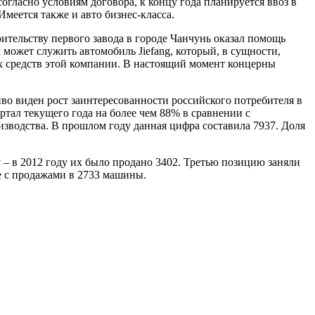
огласно условиям договора, к концу года планируется ввоз в
меется также и авто бизнес-класса.
ительству первого завода в городе Чанчунь оказал помощь
может служить автомобиль Jiefang, который, в сущности,
х средств этой компании. В настоящий момент концерны
во виден рост заинтересованности российского потребителя в
тал текущего года на более чем 88% в сравнении с
изводства. В прошлом году данная цифра составила 7937. Доля
y – в 2012 году их было продано 3402. Третью позицию заняли
те с продажами в 2733 машины.